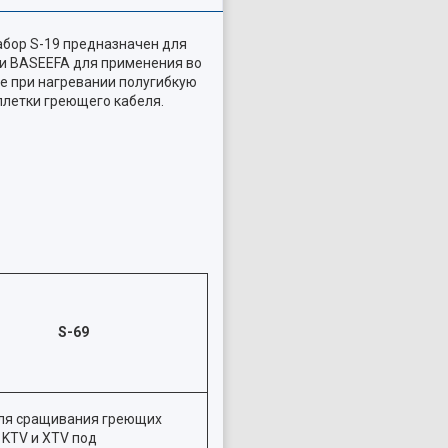
абор S-19 предназначен для
 и BASEEFA для применения во
е при нагревании полугибкую
летки греющего кабеля.
S-69
ля сращивания греющих
 KTV и XTV под