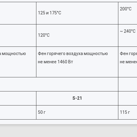
200°C
125 и 175°C
~ 240°С
120°С
ха мощностью
Фен горячего воздуха мощностью
Фен гор
не менее 1460 Вт
не мене
S-21
50 г
115 г