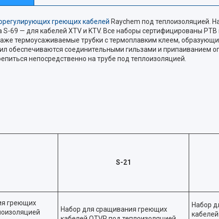
орегулирующих греющих кабелей
Raychem под теплоизоляцией. Н
a S-69 — для кабелей XTV и KTV. Все наборы сертифицированы РТВ
таже термоусаживаемые трубки с термоплавким клеем, образующи
ил обеспечиваются соединительными гильзами и припаиванием оп
епиться непосредственно на трубе под теплоизоляцией.
S-21
ия греющих
Набор д
Набор для сращивания греющих
лоизоляцией
кабелей
кабелей QTVR под теплоизоляцией