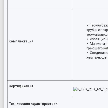
Термоуса
трубки с пок
термоплавко
Изоляцион
Комплектация
Манжета п
греющего ка
Соедините
жил греющег
Сертификация
Технические характеристики