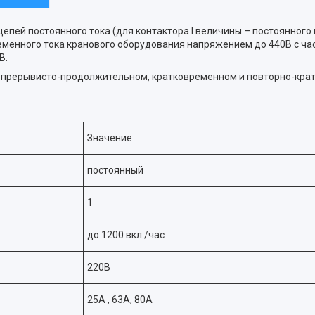
пей постоянного тока (для контактора I величины – постоянного 
менного тока кранового оборудования напряжением до 440В с час
В.
, прерывисто-продолжительном, кратковременном и повторно-кр
Значение
постоянный
1
до 1200 вкл./час
220В
25А , 63А, 80А