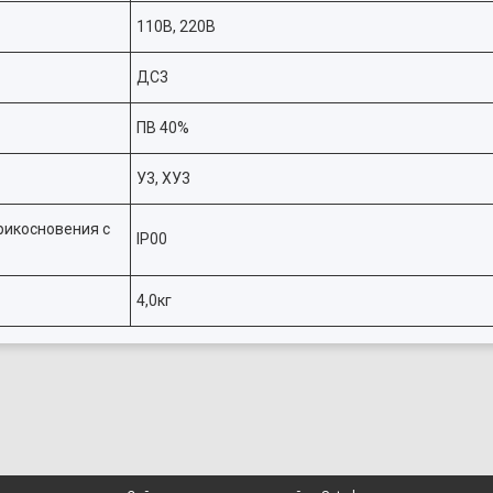
110В, 220В
ДС3
ПВ 40%
У3, ХУ3
рикосновения с
IР00
4,0кг