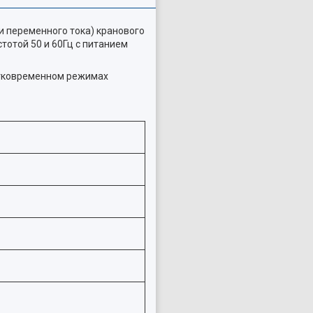
и переменного тока) кранового
тотой 50 и 60Гц с питанием
атковременном режимах