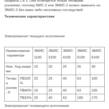
габарита 2 и 3. Они отличаются только тяговыми
усилиями, поэтому МИС-2 или ЭМИС-2 можно заменить на
ЭМИС-3 без каких либо негативных последствий.
Технические характеристики
Электромагнит тянущего исполнения
Наименование
ЭМИС
ЭМИС
ЭМИС
ЭМИС
ЭМИС
параметра
1100
3100
4100
5100
6100
Ном. Ход якоря
15
20
25
25
30
мм.
Тягово
ПВ100
25
25
40
63
100
е
%
усилие
ПВ40%
16
25
40
63
100
, H
ПВ15%
25
40
63
100
170
Электромагнит толкающего исполнения