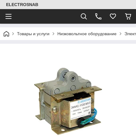
ELECTROSNAB
Товары и услуги
Низковольтное оборудование
Элек