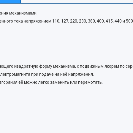
ения механизмами.
го тока напряжением 110, 127, 220, 230, 380, 400, 415, 440 и 500
еющего квадратную форму механизма, с подвижным якорем по сер
электромагнита при подаче на неё напряжения.
егорания её можно легко заменить или перемотать.