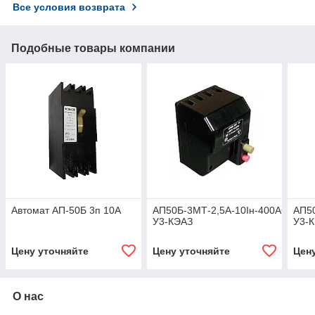
Все условия возврата
Подобные товары компании
Автомат АП-50Б 3п 10А
АП50Б-3МТ-2,5А-10Iн-400АС-
АП5
У3-КЭАЗ
У3-
Цену уточняйте
Цену уточняйте
Цен
О нас