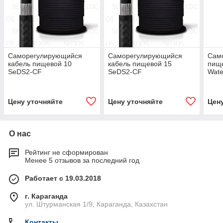
Саморегулирующийся
Саморегулирующийся
Сам
кабель пищевой 10
кабель пищевой 15
пище
SeDS2-СF
SeDS2-СF
Wate
Цену уточняйте
Цену уточняйте
Цен
О нас
Рейтинг не сформирован
Менее 5 отзывов за последний год
Работает с 19.03.2018
г. Караганда
ул. Штурманская 1/9, Караганда, Казахстан
Контакты