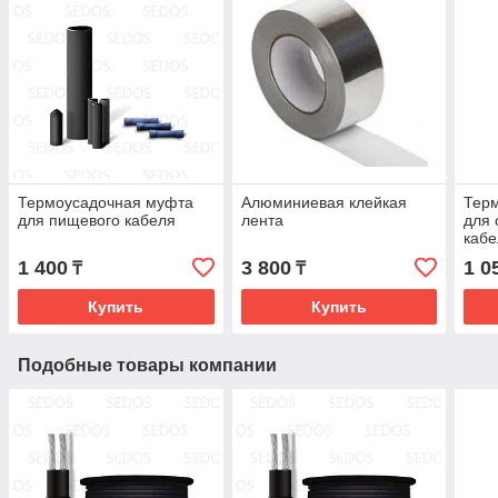
Термоусадочная муфта
Алюминиевая клейкая
Тер
для пищевого кабеля
лента
для
кабе
1 400
3 800
1 0
₸
₸
Купить
Купить
Подобные товары компании