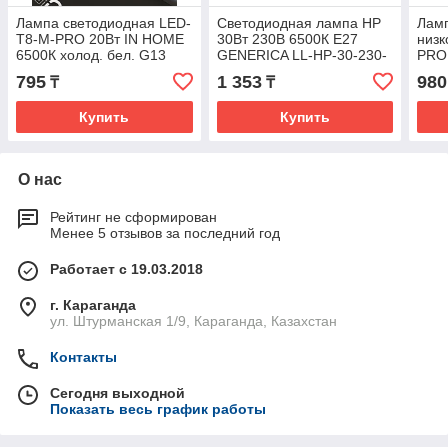
Лампа светодиодная LED-
Светодиодная лампа HP
Лам
T8-М-PRO 20Вт IN HOME
30Вт 230В 6500К E27
низк
6500К холод. бел. G13
GENERICA LL-HP-30-230-
PRO 
2000лм 230В 1200мм
65-E27-G
900
795
1 353
980
₸
₸
Купить
Купить
О нас
Рейтинг не сформирован
Менее 5 отзывов за последний год
Работает с 19.03.2018
г. Караганда
ул. Штурманская 1/9, Караганда, Казахстан
Контакты
Сегодня выходной
Показать весь график работы