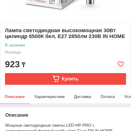
Лампа светодиодная высокомощная 30Вт
цилиндр 6500К бел. E27 2850лм 230В IN HOME
В наличии
Розница
923
₸
Купить
Описание
Характеристики
Доставка
Оплата
Усл
Описание
Мощные светодиодные лампы LED-HP-PRO с
цилиндрической формой колбы (тип Т) от ТМ IN-HOME