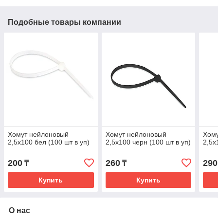
Подобные товары компании
Хомут нейлоновый
Хомут нейлоновый
Хом
2,5х100 бел (100 шт в уп)
2,5х100 черн (100 шт в уп)
2,5х
200
260
290
₸
₸
Купить
Купить
О нас