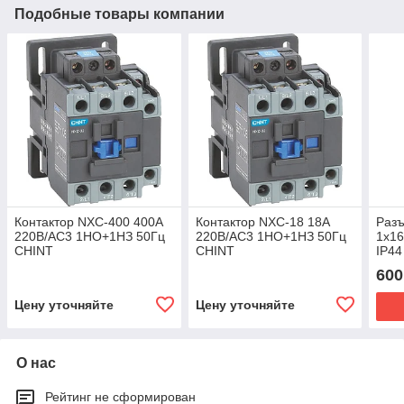
Подобные товары компании
Контактор NXC-400 400A
Контактор NXC-18 18A
Раз
220В/АС3 1НО+1НЗ 50Гц
220В/АС3 1НО+1НЗ 50Гц
1х16
CHINT
CHINT
IP44
LEZ
600
0102
Цену уточняйте
Цену уточняйте
О нас
Рейтинг не сформирован