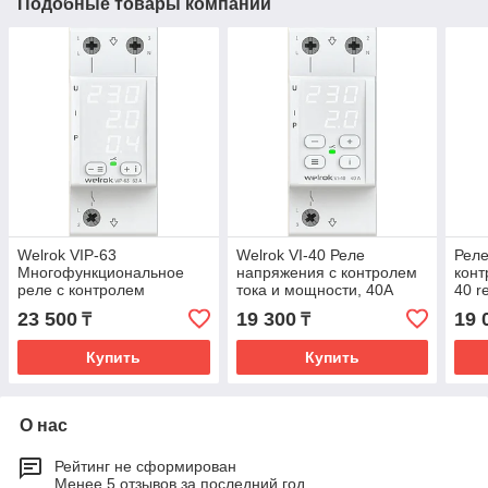
Подобные товары компании
Welrok VIP-63
Welrok VI-40 Реле
Реле
Многофункциональное
напряжения с контролем
конт
реле с контролем
тока и мощности, 40А
40 r
напряжения, тока и
23 500
19 300
19 
₸
₸
мощности, 63А
Купить
Купить
О нас
Рейтинг не сформирован
Менее 5 отзывов за последний год