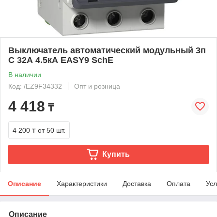
Выключатель автоматический модульный 3п
C 32А 4.5кА EASY9 SchE
В наличии
Код: /EZ9F34332
Опт и розница
4 418
₸
4 200 ₸
от 50 шт.
Купить
Описание
Характеристики
Доставка
Оплата
Усл
Описание