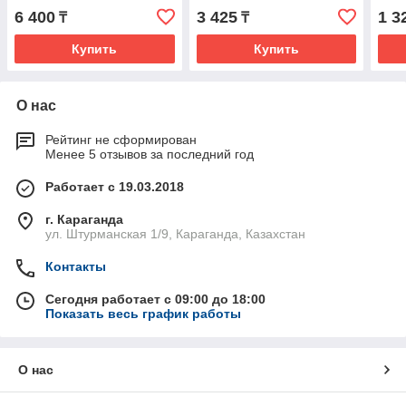
EASY9 SchE
EASY9 SchE
City
6 400
3 425
1 3
₸
₸
Купить
Купить
О нас
Рейтинг не сформирован
Менее 5 отзывов за последний год
Работает с 19.03.2018
г. Караганда
ул. Штурманская 1/9, Караганда, Казахстан
Контакты
Сегодня работает с 09:00 до 18:00
Показать весь график работы
О нас