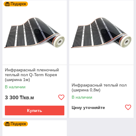
положительное воздействие на здоровье.
Подарок
Инфракрасный пленочный
теплый пол Q-Term Корея
(ширина 1м)
Инфракрасный теплый пол
В наличии
(ширина 0,8м)
3 300
В наличии
₸/кв.м
Цену уточняйте
Купить
Подарок