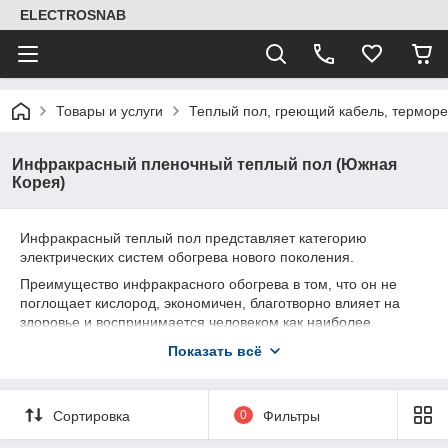
ELECTROSNAB
Товары и услуги
Теплый пол, греющий кабель, термор
Инфракрасный пленочный теплый пол (Южная
Корея)
Инфракрасный теплый пол представляет категорию
электрических систем обогрева нового поколения.
Преимущество инфракрасного обогрева в том, что он не
поглощает кислород
, экономичен, благотворно влияет на
здоровье и воспринимается человеком как наиболее
комфортный вид обогрева. Как известно, организм человека
Показать всё
является носителем инфракрасного тепла, вырабатывая
волны от 6 до 20 мкм. В свою очередь, инфракрасный
теплый пол имеет длину ИК-волны от 5 до 20 мкм,
Сортировка
0
Фильтры
вследствие чего, вырабатываемое им
тепло является
биологически оптимальным для человека и оказывает